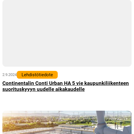
Lehdistötiedote
2.9.2024
Continentalin Conti Urban HA 5 vie kaupunkiliikenteen
suorituskyvyn uudelle aikakaudelle