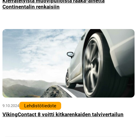
Kierrätetyistä muovipulloista raaka-ainetta
Continentalin renkaisiin
Lehdistötiedote
9.10.2024
VikingContact 8 voitti kitkarenkaiden talvivertailun