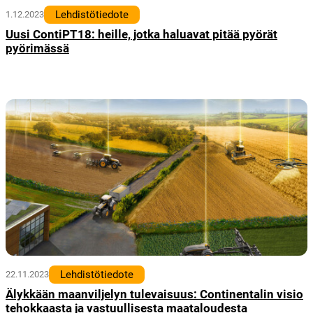
Lehdistötiedote
1.12.2023
Uusi ContiPT18: heille, jotka haluavat pitää pyörät
pyörimässä
Lehdistötiedote
22.11.2023
Älykkään maanviljelyn tulevaisuus: Continentalin visio
tehokkaasta ja vastuullisesta maataloudesta