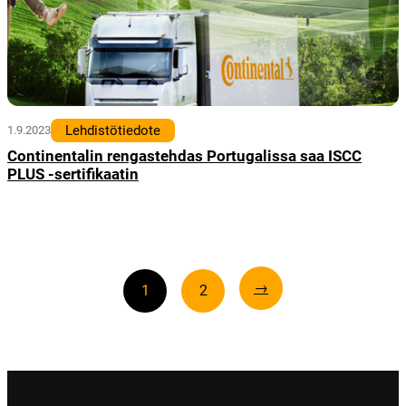
Lehdistötiedote
1.9.2023
Continentalin rengastehdas Portugalissa saa ISCC
PLUS -sertifikaatin
→
1
2