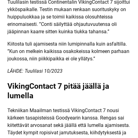
Tuulilasin testissä Continentalin VikingContact 7 sijoittui
ykköspaikalle. Testin mukaan renkaan suorituskyky on
huippuluokkaa ja se toimii kaikissa olosuhteissa
erinomaisesti. ”Conti säilyttää ohjautuvuutensa oli
jääpinnan kaarre sitten kuinka tiukka tahansa.”
Kiitosta tuli ajamisesta niin lumipinnalla kuin asfaltilla.
”Kun on melkein kaikissa osakokeissa kolmeen parhaan
joukossa, niin piikkipaikka ei ole yllätys.”
LÄHDE: Tuulilasi 10/2023
VikingContact 7 pitää jäällä ja
lumella
Tekniikan Maailman testissä VikingContact 7 nousi
kärkeen tasapisteissä Goodyearin kanssa. Rengas sai
kiitettävät arvosanat sekä jäällä että lumella ajamisesta.
Täydet kympit ropisivat jarrutuksesta, kiihdytyksestä ja