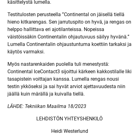
käsittelystä lumella.
Testitulosten perusteella ”Continental on jäisellä tiellä
hieno kitkarengas. Sen jarrutuspito on hyvä, ja rengas on
helppo hallittava eri ajotilanteissa. Nopeissa
väistöissäkin Continentalin ohjautuvuus säilyy hyvänä.”
Lumella Continentalin ohjaustuntuma koettiin tarkaksi ja
käytös varmaksi.
Myös nastarenkaiden puolella tuli menestystä:
Continental IceContact3 sijoittui kärkeen kakkostilalle liki
tasapistein voittajan kanssa. Lumella rengas nousi
testin ykköseksi ja sai hyvät arviot ajettavuudesta niin
jäällä kuin märällä ja kuivalla tiellä.
LÄHDE: Tekniikan Maailma 18/2023
LEHDISTÖN YHTEYSHENKILÖ
Heidi Westerlund