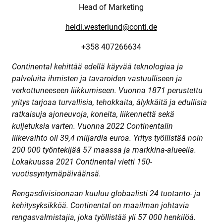
Head of Marketing
heidi.westerlund@conti.de
+358 407266634
Continental kehittää edellä käyvää teknologiaa ja
palveluita ihmisten ja tavaroiden vastuulliseen ja
verkottuneeseen liikkumiseen. Vuonna 1871 perustettu
yritys tarjoaa turvallisia, tehokkaita, älykkäitä ja edullisia
ratkaisuja ajoneuvoja, koneita, liikennettä sekä
kuljetuksia varten. Vuonna 2022 Continentalin
liikevaihto oli 39,4 miljardia euroa. Yritys työllistää noin
200 000 työntekijää 57 maassa ja markkina-alueella.
Lokakuussa 2021 Continental vietti 150-
vuotissyntymäpäiväänsä.
Rengasdivisioonaan kuuluu globaalisti 24 tuotanto- ja
kehitysyksikköä. Continental on maailman johtavia
rengasvalmistajia, joka työllistää yli 57 000 henkilöä.