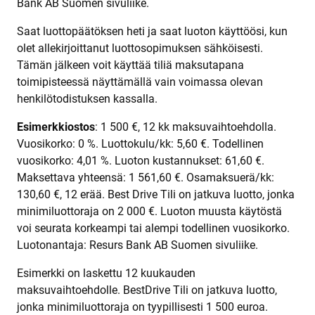
Bank AB Suomen sivuliike.
Saat luottopäätöksen heti ja saat luoton käyttöösi, kun
olet allekirjoittanut luottosopimuksen sähköisesti.
Tämän jälkeen voit käyttää tiliä maksutapana
toimipisteessä näyttämällä vain voimassa olevan
henkilötodistuksen kassalla.
Esimerkkiostos
: 1 500 €, 12 kk maksuvaihtoehdolla.
Vuosikorko: 0 %. Luottokulu/kk: 5,60 €. Todellinen
vuosikorko: 4,01 %. Luoton kustannukset: 61,60 €.
Maksettava yhteensä: 1 561,60 €. Osamaksuerä/kk:
130,60 €, 12 erää. Best Drive Tili on jatkuva luotto, jonka
minimiluottoraja on 2 000 €. Luoton muusta käytöstä
voi seurata korkeampi tai alempi todellinen vuosikorko.
Luotonantaja: Resurs Bank AB Suomen sivuliike.
Esimerkki on laskettu 12 kuukauden
maksuvaihtoehdolle. BestDrive Tili on jatkuva luotto,
jonka minimiluottoraja on tyypillisesti 1 500 euroa.