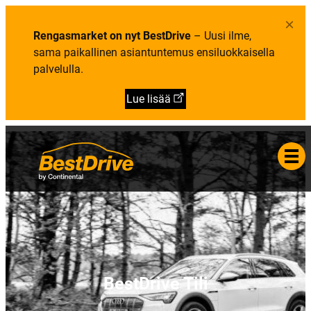
R
n
e
b
e
u
e
m
×
n
:
t
e
g
Rengasmarket on nyt BestDrive
– Uusi ilme,
P
n
a
a
u
sama paikallinen asiantuntemus ensiluokkaisella
s
l
:
t
palvelulla.
v
Y
i
e
r
e
l
i
t
Lue lisää
u
t
o
t
y
a
s
-
j
a
y
h
t
e
y
s
t
i
e
d
o
BestDrive Tili
t