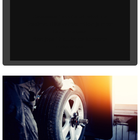
Ostaessasi tuotteita tai palveluita
BestDrive Tilillä valitset milloin ja miten
haluat maksaa.
Saat jopa 12 kuukautta korotonta
maksuaikaa.