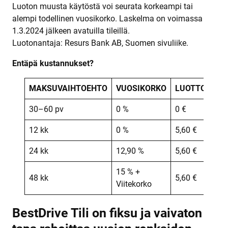
Luoton muusta käytöstä voi seurata korkeampi tai
alempi todellinen vuosikorko. Laskelma on voimassa
1.3.2024 jälkeen avatuilla tileillä.
Luotonantaja: Resurs Bank AB, Suomen sivuliike.
Entäpä kustannukset?
MAKSUVAIHTOEHTO
VUOSIKORKO
LUOTTOKULU
30–60 pv
0 %
0 €
12 kk
0 %
5,60 €
24 kk
12,90 %
5,60 €
15 % +
48 kk
5,60 €
Viitekorko
BestDrive Tili on fiksu ja vaivaton