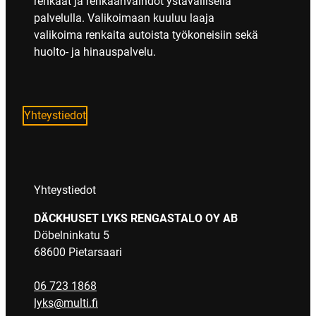
renkaat ja renkaanvaihdot ystävällisellä
palvelulla. Valikoimaan kuuluu laaja
valikoima renkaita autoista työkoneisiin sekä
huolto- ja hinauspalvelu.
Yhteystiedot
Yhteystiedot
DÄCKHUSET LYKS RENGASTALO OY AB
Döbelninkatu 5
68600 Pietarsaari
06 723 1868
lyks@multi.fi