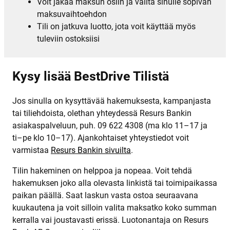
Voit jakaa maksun osiin ja valita sinulle sopivan
maksuvaihtoehdon
Tili on jatkuva luotto, jota voit käyttää myös
tuleviin ostoksiisi
Kysy lisää BestDrive Tilistä
Jos sinulla on kysyttävää hakemuksesta, kampanjasta
tai tiliehdoista, olethan yhteydessä Resurs Bankin
asiakaspalveluun, puh. 09 622 4308 (ma klo 11–17 ja
ti–pe klo 10–17). Ajankohtaiset yhteystiedot voit
varmistaa
Resurs Bankin sivuilta
.
Tilin hakeminen on helppoa ja nopeaa. Voit tehdä
hakemuksen joko alla olevasta linkistä tai toimipaikassa
paikan päällä. Saat laskun vasta ostoa seuraavana
kuukautena ja voit silloin valita maksatko koko summan
kerralla vai joustavasti erissä. Luotonantaja on Resurs