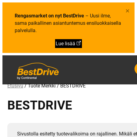
×
Rengasmarket on nyt BestDrive
– Uusi ilme,
sama paikallinen asiantuntemus ensiluokkaisella
palvelulla.
Lue lisää
Etusivu
/ Tuote Merkki / BESTDRIVE
BESTDRIVE
Sivustolla esitetty tuotevalikoima on rajallinen. Mikäli e