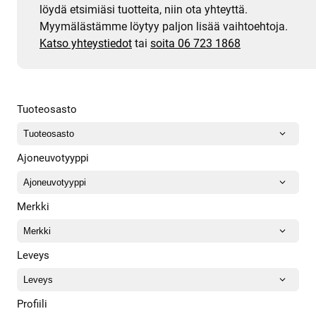
löydä etsimiäsi tuotteita, niin ota yhteyttä.
Myymälästämme löytyy paljon lisää vaihtoehtoja.
Katso yhteystiedot
tai
soita 06 723 1868
Tuoteosasto
Ajoneuvotyyppi
Merkki
Leveys
Profiili