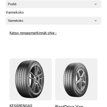
Vannekoko
Katso rengasmerkinnät ohje ›
KESÄRENGAS
BestDrive Van