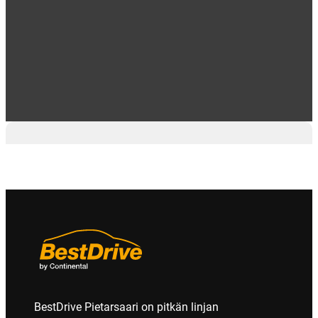
2
BestDrive Pietarsaari on pitkän linjan