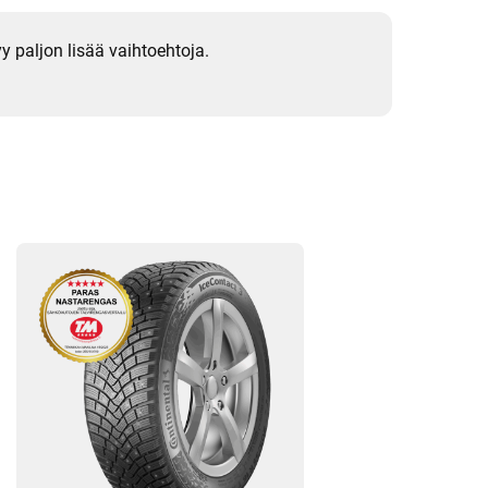
e
y
s
yy paljon lisää vaihtoehtoja.
t
i
e
d
o
t