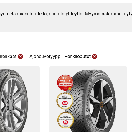
 löydä etsimiäsi tuotteita, niin ota yhteyttä. Myymälästämme löyt
irenkaat
Ajoneuvotyyppi:
Henkilöautot