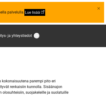
×
lla palvelulla.
Lue lisää
itys- ja yhteystiedot
S
u
b
m
e
n
u
:
Y
r
i
t
y
 on kokonaisuutena parempi pito eri
s
ttyvät renkaisiin kunnolla. Sisäänajon
-
j
 olosuhteisiin, suojakeleille ja suolatuille
a
y
h
t