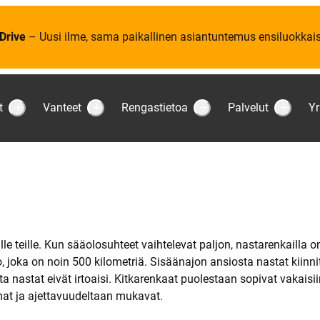
Drive
– Uusi ilme, sama paikallinen asiantuntemus ensiluokkaise
t
Vanteet
Rengastietoa
Palvelut
Yr
S
S
S
S
u
u
u
u
b
b
b
b
m
m
m
m
e
e
e
e
n
n
n
n
u
u
u
u
:
:
:
:
R
V
R
P
e
a
e
a
n
n
n
l
k
t
g
v
a
e
a
e
sille teille. Kun sääolosuhteet vaihtelevat paljon, nastarenkailla
a
e
s
l
 joka on noin 500 kilometriä. Sisäänajon ansiosta nastat kiinni
t
t
t
u
i
t
ta nastat eivät irtoaisi. Kitkarenkaat puolestaan sopivat vakaisiin
e
mat ja ajettavuudeltaan mukavat.
t
o
a